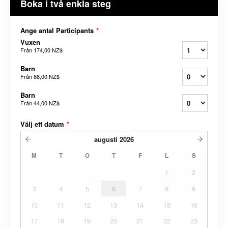
Boka i två enkla steg
Ange antal Participants
*
Vuxen
Från
174,00 NZ$
Barn
Från
88,00 NZ$
Barn
Från
44,00 NZ$
Välj ett datum
*
augusti
2026
M
T
O
T
F
L
S
1
2
3
4
5
6
7
8
9
10
11
12
13
14
15
16
17
18
19
20
21
22
23